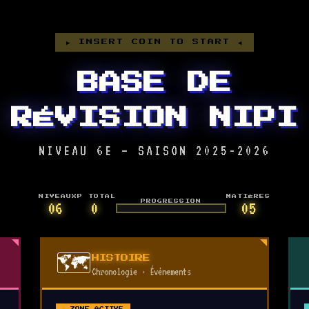
▶ INSERT COIN TO START ◀
BASE DE
RÉVISION NIPI
NIVEAU 6E — SAISON 2025-2026
NIVEAU
XP TOTAL
MATIÈRES
06
0
PROGRESSION
05
🗺️
HISTOIRE
Chronologie · Événements
⚔ ZONE ACTIVE