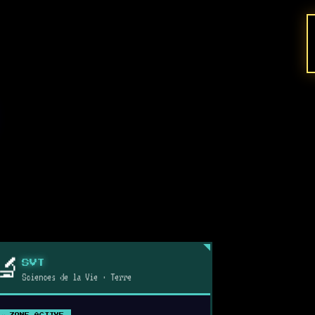
🔬
SVT
Sciences de la Vie · Terre
⚔ ZONE ACTIVE