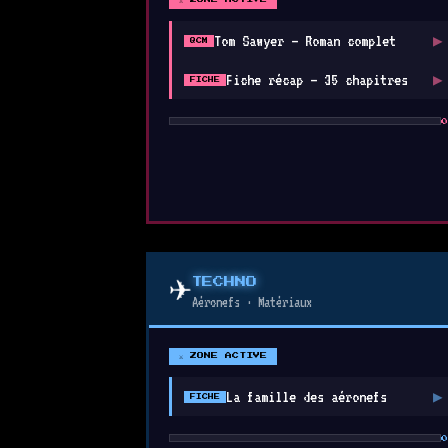
Tom Sawyer — Roman complet
▶
QCM
Fiche récap — 35 chapitres
▶
FICHE
0
✈️
TECHNO
Aéronefs · Matériaux
⚔ ZONE ACTIVE
La famille des aéronefs
▶
FICHE
0