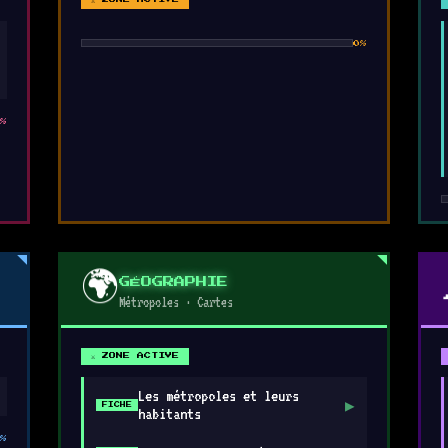
0%
%
🌍
GÉOGRAPHIE
Métropoles · Cartes
⚔ ZONE ACTIVE
Les métropoles et leurs
▶
FICHE
habitants
%