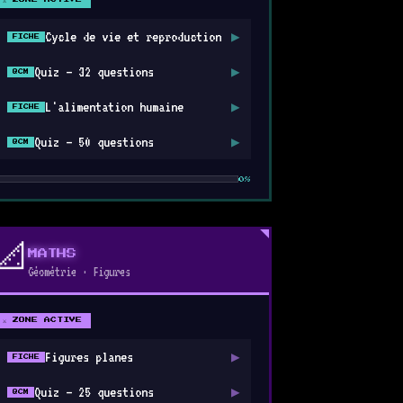
Cycle de vie et reproduction
▶
FICHE
Quiz — 32 questions
▶
QCM
L'alimentation humaine
▶
FICHE
Quiz — 50 questions
▶
QCM
0%
📐
MATHS
Géométrie · Figures
⚔ ZONE ACTIVE
Figures planes
▶
FICHE
Quiz — 25 questions
▶
QCM