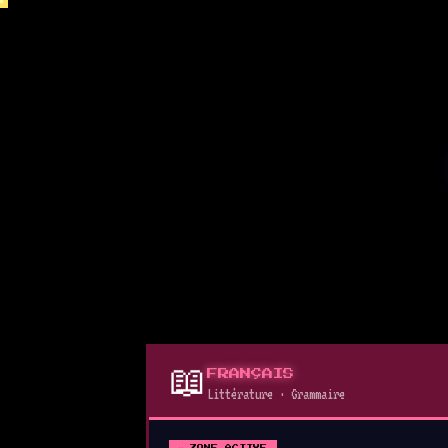
📖
FRANÇAIS
Littérature · Grammaire
⚔ ZONE ACTIVE